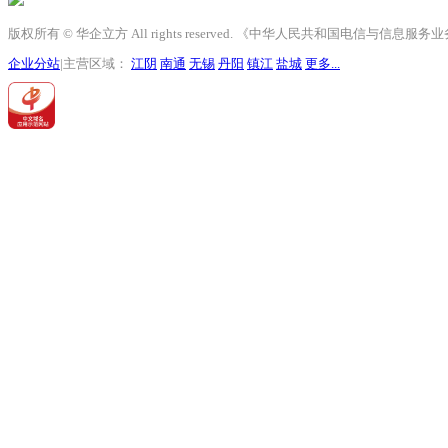
版权所有 © 华企立方 All rights reserved. 《中华人民共和国电信与信息
企业分站
|主营区域：
江阴
南通
无锡
丹阳
镇江
盐城
更多...