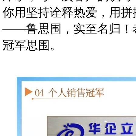
你
用坚持诠释热爱，用拼
——
鲁思围，实至名归！
冠军思围。