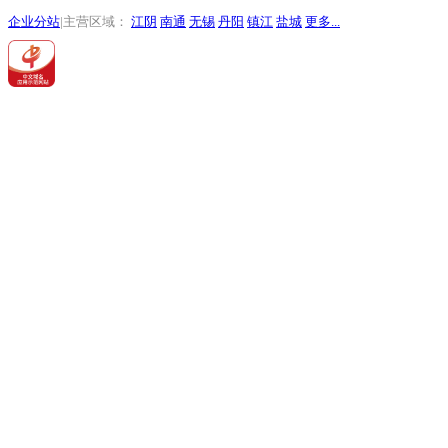
企业分站
|主营区域：
江阴
南通
无锡
丹阳
镇江
盐城
更多...