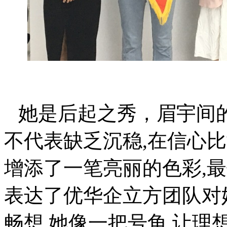
她是后起之秀，
眉宇间
不代表缺乏沉稳,在信心
增添了一
笔亮丽的色彩
,
表达了优华企立方团队对
畅想
,她像一
把号角
,让理