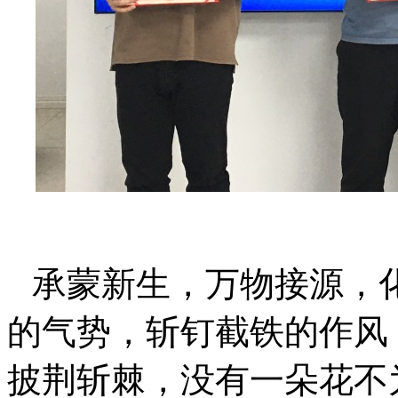
承蒙新生，万物接源，
的气势，斩钉截铁的作风
披荆斩棘，没有一朵花不